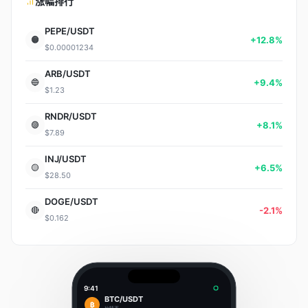
涨幅排行
PEPE/USDT
+12.8%
🟠
$0.00001234
ARB/USDT
+9.4%
🔵
$1.23
RNDR/USDT
+8.1%
🟣
$7.89
INJ/USDT
+6.5%
🟡
$28.50
DOGE/USDT
-2.1%
🔴
$0.162
9:41
BTC/USDT
₿