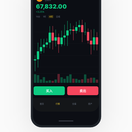
比特币
67,832.00
+3.25%
15分
1时
4时
日线
买入
卖出
首页
行情
交易
资产